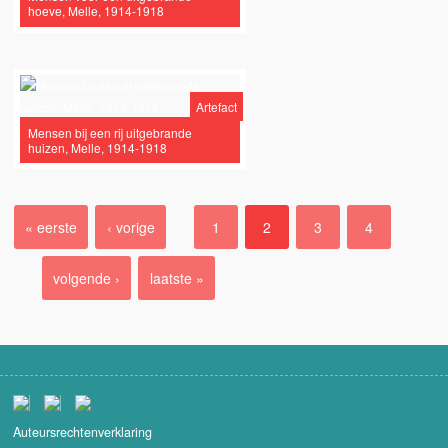
hoeve, Melle, 1914-1918
Artefact
Mensen bij een rij uitgebrande
huizen, Melle, 1914-1918
« eerste
‹ vorige
1
2
3
4
Pagina's
volgende ›
laatste »
Auteursrechtenverklaring
Partners