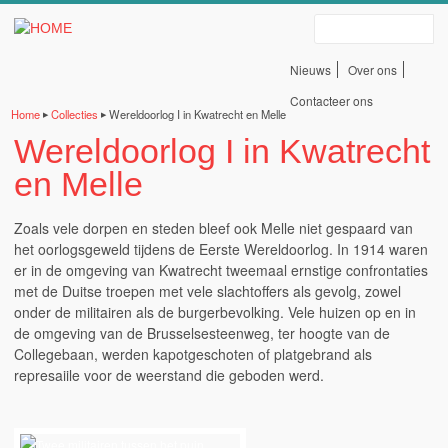
Erfgoedbank Land Van
Overslaan en naar de algemene inhoud gaan
Zoeken
Rode
Nieuws
Over ons
Servicelinks
Contacteer ons
Home
Collecties
Wereldoorlog I in Kwatrecht en Melle
▶
▶
bovenaan
Wereldoorlog I in Kwatrecht
U bent hier
en Melle
Zoals vele dorpen en steden bleef ook Melle niet gespaard van
het oorlogsgeweld tijdens de Eerste Wereldoorlog. In 1914 waren
er in de omgeving van Kwatrecht tweemaal ernstige confrontaties
met de Duitse troepen met vele slachtoffers als gevolg, zowel
onder de militairen als de burgerbevolking. Vele huizen op en in
de omgeving van de Brusselsesteenweg, ter hoogte van de
Collegebaan, werden kapotgeschoten of platgebrand als
represaiile voor de weerstand die geboden werd.