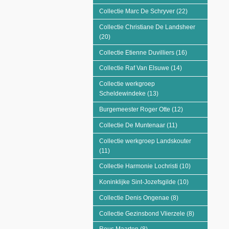
Collectie Marc De Schryver (22)
Apply Collectie
Collectie Christiane De Landsheer
(20)
Apply Collectie Christiane De Landsheer fil
Collectie Etienne Duvilliers (16)
Apply Collectie 
Collectie Raf Van Elsuwe (14)
Apply Collectie R
Collectie werkgroep
Scheldewindeke (13)
Apply Collectie werkgroe
Burgemeester Roger Otte (12)
Apply Burgemeest
Collectie De Muntenaar (11)
Apply Collectie De
Collectie werkgroep Landskouter
(11)
Apply Collectie werkgroep Landskouter filt
Collectie Harmonie Lochristi (10)
Apply Collecti
Koninklijke Sint-Jozefsgilde (10)
Apply Koninklij
Collectie Denis Ongenae (8)
Apply Collectie De
Collectie Gezinsbond Vlierzele (8)
Apply Collec