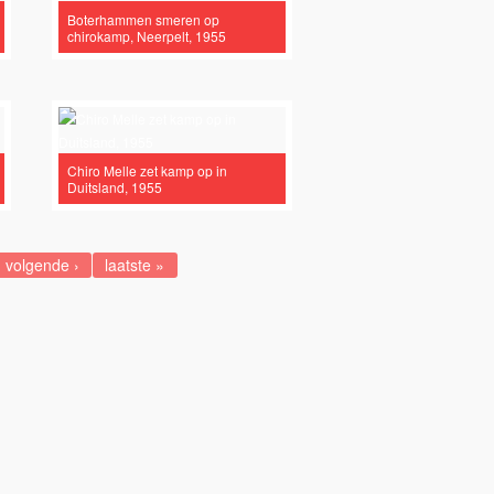
Boterhammen smeren op
chirokamp, Neerpelt, 1955
Chiro Melle zet kamp op in
Duitsland, 1955
volgende ›
laatste »