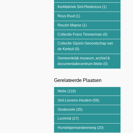
Kerkfabriek Sint-Fledericus (1)
Apply Kerkfabriek
Reus Ruut (1)
Apply Reus Ruut filter
Reuzin Mapoe (1)
Apply Reuzin Mapoe filter
Collectie Frans Timmerman (0)
Apply Collectie
Collectie Gijzels Genootschap van
de Kerkuil (0)
Apply Collectie Gijzels Genootsch
Gemeentelijk museum, archief &
documentatiecentrum Melle (0)
Apply Gemeentel
Gerelateerde Plaatsen
Melle (118)
Apply Melle filter
Sint-Lievens-Houtem (58)
Apply Sint-Lievens-H
Oosterzele (35)
Apply Oosterzele filter
Lochristi (27)
Apply Lochristi filter
Hundelgemsesteenweg (20)
Apply Hundelgems