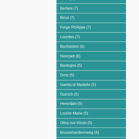
Berlare (7)
Apply Berlare filter
Bioul (7)
Apply Bioul filter
Forge-Philippe (7)
Apply Forge-Philippe filter
Lourdes (7)
Apply Lourdes filter
Bonheiden (6)
Apply Bonheiden filter
Neerpelt (6)
Apply Neerpelt filter
Bastogne (5)
Apply Bastogne filter
Dorp (5)
Apply Dorp filter
Ganda di Martello (5)
Apply Ganda di Martello fi
Guirsch (5)
Apply Guirsch filter
Herentals (5)
Apply Herentals filter
Louise-Marie (5)
Apply Louise-Marie filter
Olloy-sur-Viroin (5)
Apply Olloy-sur-Viroin filter
Brusselsesteenweg (4)
Apply Brusselsesteenweg