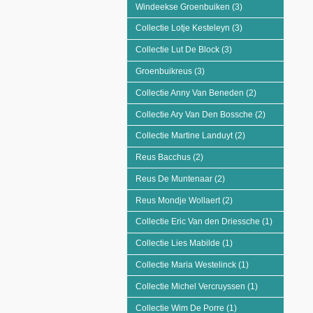
Windeekse Groenbuiken (3)
Apply Collectie K
Collectie Lotje Kesteleyn (3)
Apply Collectie Lot
Collectie Lut De Block (3)
Apply Collectie Lut De
Groenbuikreus (3)
Apply Groenbuikreus filter
Collectie Anny Van Beneden (2)
Apply Collecti
Collectie Ary Van Den Bossche (2)
Apply Collec
Collectie Martine Landuyt (2)
Apply Collectie Ma
Reus Bacchus (2)
Apply Reus Bacchus filter
Reus De Muntenaar (2)
Apply Reus De Muntenaa
Reus Mondje Wollaert (2)
Apply Reus Mondje Wo
Collectie Eric Van den Driessche (1)
Apply Coll
Collectie Lies Mabilde (1)
Apply Collectie Lies M
Collectie Maria Westelinck (1)
Apply Collectie M
Collectie Michel Vercruyssen (1)
Apply Collecti
Collectie Wim De Porre (1)
Apply Collectie Wim 