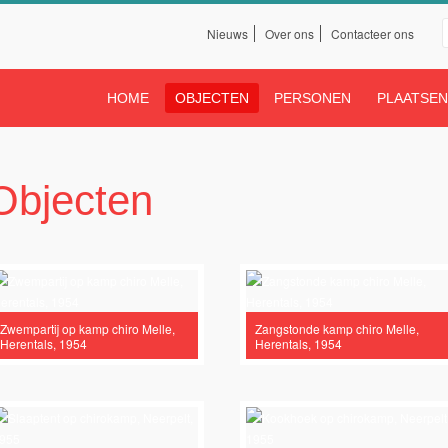
Nieuws
Over ons
Contacteer ons
Servicelinks boven
Land Van Rode
HOME
OBJECTEN
PERSONEN
PLAATSE
oofdmenu
Objecten
iro Scheldering! filter
ertrui! filter
agina's
Zwempartij op kamp chiro Melle,
Zangstonde kamp chiro Melle,
lter
Herentals, 1954
Herentals, 1954
ilter
e Heusden filter