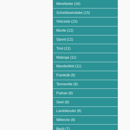
Merelbeke (16)
Apply Merelbeke filter
Scheldewindeke (15)
Apply Scheldewindeke fil
Vlierzele (15)
Apply Vlierzele filter
Munte (12)
Apply Munte filter
Opont (12)
Apply Opont filter
Tirol (12)
Apply Tirol filter
Maboge (11)
Apply Maboge filter
Manderfeld (11)
Apply Manderfeld filter
Frankrijk (9)
Apply Frankrijk filter
Tenneville (9)
Apply Tenneville filter
Frahan (8)
Apply Frahan filter
Geel (8)
Apply Geel filter
Landskouter (8)
Apply Landskouter filter
Willerzie (8)
Apply Willerzie filter
Bach (7)
Apply Bach filter