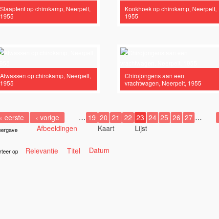
Slaaptent op chirokamp, Neerpelt,
Kookhoek op chirokamp, Neerpelt,
1955
1955
, reuzen in het Land van Rode filter
lter
s komt de stoomboot! filter
Afwassen op chirokamp, Neerpelt,
Chirojongens aan een
1955
vrachtwagen, Neerpelt, 1955
 maakt school!' filter
auto filter
Marc De Schryver filter
…
…
« eerste
‹ vorige
19
20
21
22
23
24
25
26
27
Afbeeldingen
Kaart
Lijst
ergave
Datum
Relevantie
Titel
rteer op
e Scheldering filter
rui filter
tie Marie-Jeanne Pede filter
 Lucien De Meyer filter