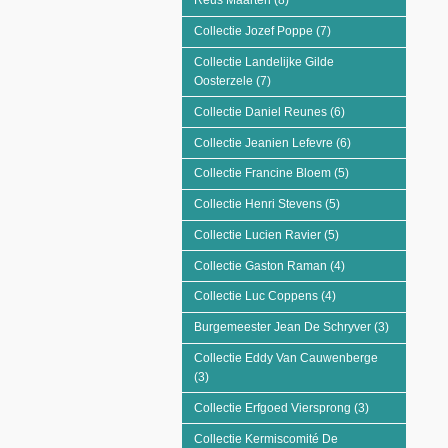
Reus Maarten (8)
Apply Reus Maarten filter
Collectie Jozef Poppe (7)
Apply Collectie Jozef 
Collectie Landelijke Gilde
Oosterzele (7)
Apply Collectie Landelijke Gilde 
Collectie Daniel Reunes (6)
Apply Collectie Dan
Collectie Jeanien Lefevre (6)
Apply Collectie Je
Collectie Francine Bloem (5)
Apply Collectie Fr
Collectie Henri Stevens (5)
Apply Collectie Henr
Collectie Lucien Ravier (5)
Apply Collectie Luci
Collectie Gaston Raman (4)
Apply Collectie Ga
Collectie Luc Coppens (4)
Apply Collectie Luc 
Burgemeester Jean De Schryver (3)
Apply Burg
Collectie Eddy Van Cauwenberge
(3)
Apply Collectie Eddy Van Cauwenberge filte
Collectie Erfgoed Viersprong (3)
Apply Collecti
Collectie Kermiscomité De