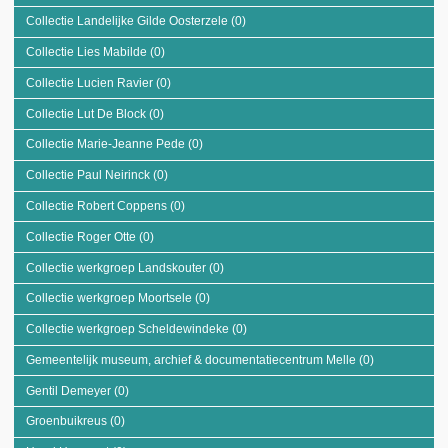
Kermiscomité De
Collectie Landelijke Gilde Oosterzele (0)
Apply Collectie Landelijke Gilde
Windeekse
Oosterzele filter
Groenbuiken filter
Collectie Lies Mabilde (0)
Apply Collectie Lies Mabilde filter
Collectie Lucien Ravier (0)
Apply Collectie Lucien Ravier filter
Collectie Lut De Block (0)
Apply Collectie Lut De Block filter
Collectie Marie-Jeanne Pede (0)
Apply Collectie Marie-Jeanne Pede filter
Collectie Paul Neirinck (0)
Apply Collectie Paul Neirinck filter
Collectie Robert Coppens (0)
Apply Collectie Robert Coppens filter
Collectie Roger Otte (0)
Apply Collectie Roger Otte filter
Collectie werkgroep Landskouter (0)
Apply Collectie werkgroep Landskouter
filter
Collectie werkgroep Moortsele (0)
Apply Collectie werkgroep Moortsele filter
Collectie werkgroep Scheldewindeke (0)
Apply Collectie werkgroep
Scheldewindeke filter
Gemeentelijk museum, archief & documentatiecentrum Melle (0)
Apply Gemeen
museum, arch
Gentil Demeyer (0)
Apply Gentil Demeyer filter
documentati
Melle filter
Groenbuikreus (0)
Apply Groenbuikreus filter