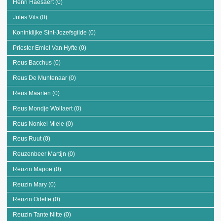
Henri Haesaert (0)
Apply Henri Haesaert filter
Jules Vits (0)
Apply Jules Vits filter
Koninklijke Sint-Jozefsgilde (0)
Apply Koninklijke Sint-Jozefsgilde filter
Priester Emiel Van Hyfte (0)
Apply Priester Emiel Van Hyfte filter
Reus Bacchus (0)
Apply Reus Bacchus filter
Reus De Muntenaar (0)
Apply Reus De Muntenaar filter
Reus Maarten (0)
Apply Reus Maarten filter
Reus Mondje Wollaert (0)
Apply Reus Mondje Wollaert filter
Reus Nonkel Miele (0)
Apply Reus Nonkel Miele filter
Reus Ruut (0)
Apply Reus Ruut filter
Reuzenbeer Martijn (0)
Apply Reuzenbeer Martijn filter
Reuzin Mapoe (0)
Apply Reuzin Mapoe filter
Reuzin Mary (0)
Apply Reuzin Mary filter
Reuzin Odette (0)
Apply Reuzin Odette filter
Reuzin Tante Nitte (0)
Apply Reuzin Tante Nitte filter