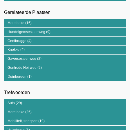
Gerelateerde Plaatsen
Merelbeke (16)
Apply Merelbeke filter
Hundelgemsesteenweg (9)
Apply Hundelgemsesteenweg filter
Gentbrugge (4)
Apply Gentbrugge filter
Knokke (4)
Apply Knokke filter
Gaversesteenweg (2)
Apply Gaversesteenweg filter
Gontrode Heirweg (2)
Apply Gontrode Heirweg filter
Duinbergen (1)
Apply Duinbergen filter
Trefwoorden
Auto (29)
Apply Auto filter
Merelbeke (25)
Apply Merelbeke filter
Mobiliteit, transport (19)
Apply Mobiliteit, transport filter
Volksleven (6)
Apply Volksleven filter