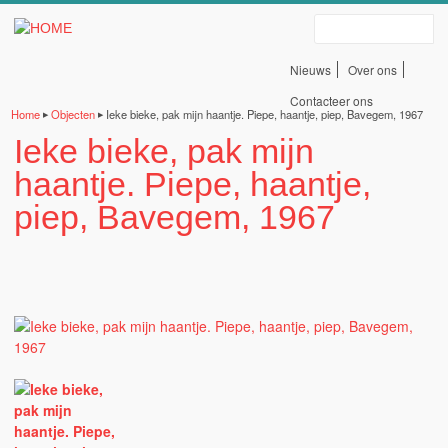
Erfgoedbank Land Van
Overslaan en naar de algemene inhoud gaan
Zoeken
Rode
Nieuws
Over ons
Servicelinks
Contacteer ons
Home
Objecten
Ieke bieke, pak mijn haantje. Piepe, haantje, piep, Bavegem, 1967
▶
▶
bovenaan
Ieke bieke, pak mijn
U bent hier
haantje. Piepe, haantje,
piep, Bavegem, 1967