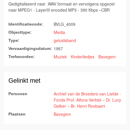
Gedigitaliseerd naar .WAV formaat en vervolgens opgezet
naar MPEG1 - LayerIII encoded MP3 - 390 Kbps –CBR
BVLG_4009
Identificatiecode:
Media
Objecttype:
geluidsband
Type:
1967
Vervaardigingsdatum:
Muziek
Kinderliedjes
Bavegem
Trefwoorden:
Gelinkt met
Archief van de Broeders van Liefde -
Personen
Fonds Prof. Alfons Verbist – Dr. Lucy
Gelber – Br. Henri Roobaert
Bavegem
Plaatsen