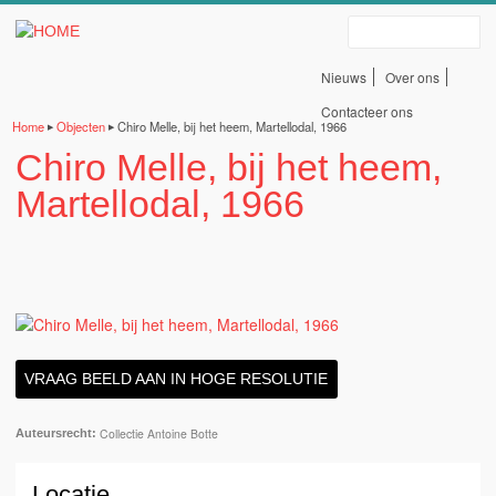
Erfgoedbank Land Van
Overslaan en naar de algemene inhoud gaan
Zoeken
Rode
Nieuws
Over ons
Servicelinks
Contacteer ons
Home
Objecten
Chiro Melle, bij het heem, Martellodal, 1966
▶
▶
bovenaan
Chiro Melle, bij het heem,
U bent hier
Martellodal, 1966
VRAAG BEELD AAN IN HOGE RESOLUTIE
Collectie Antoine Botte
Auteursrecht:
Locatie