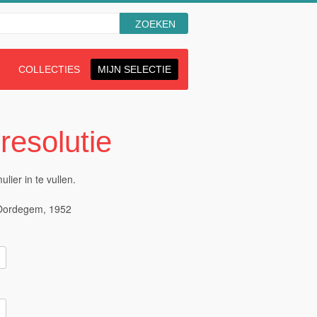
aan
Zoeken
N
COLLECTIES
MIJN SELECTIE
resolutie
ier in te vullen.
 Oordegem, 1952