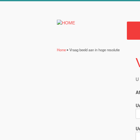
Overslaan en naar de algemene inhoud gaan
Erfgoedbank 
H
Home
Vraag beeld aan in hoge resolutie
▶
U bent hier
U 
A
U
U