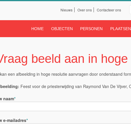
Nieuws
Over ons
Contacteer ons
Servicelinks boven
Land Van Rode
HOME
OBJECTEN
PERSONEN
PLAATSE
oofdmenu
Vraag beeld aan in hoge 
kan een afbeelding in hoge resolutie aanvragen door onderstaand formul
fbeelding:
Feest voor de priesterwijding van Raymond Van De Vijver,
w naam
w e-mailadres