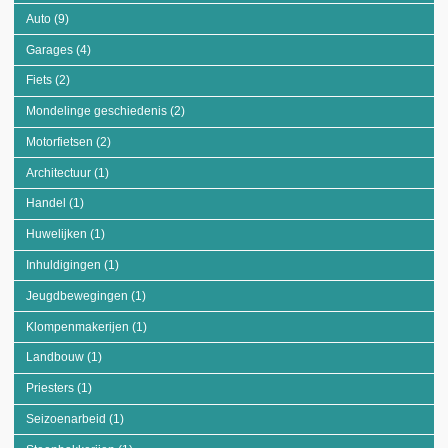
Auto (9)
Apply Auto filter
Garages (4)
Apply Garages filter
Fiets (2)
Apply Fiets filter
Mondelinge geschiedenis (2)
Apply Mondelinge geschiedenis filter
Motorfietsen (2)
Apply Motorfietsen filter
Architectuur (1)
Apply Architectuur filter
Handel (1)
Apply Handel filter
Huwelijken (1)
Apply Huwelijken filter
Inhuldigingen (1)
Apply Inhuldigingen filter
Jeugdbewegingen (1)
Apply Jeugdbewegingen filter
Klompenmakerijen (1)
Apply Klompenmakerijen filter
Landbouw (1)
Apply Landbouw filter
Priesters (1)
Apply Priesters filter
Seizoenarbeid (1)
Apply Seizoenarbeid filter