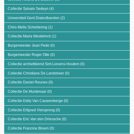
Collectie Sylvain Sedeyn (4)
Apply Collectie Sylvain Sedeyn filter
Universiteit Gent Dialectbanden (2)
Apply Universiteit Gent Dialectbanden
filter
Chiro Melle Scheldering (1)
Apply Chiro Melle Scheldering filter
Collectie Maria Westelinck (1)
Apply Collectie Maria Westelinck filter
Burgemeester Jean Pede (0)
Apply Burgemeester Jean Pede filter
Burgemeester Roger Otte (0)
Apply Burgemeester Roger Otte filter
Collectie archiefdienst Sint-Lievens-Houtem (0)
Apply Collectie archiefdienst
Sint-Lievens-Houtem filter
Collectie Christiane De Landsheer (0)
Apply Collectie Christiane De
Landsheer filter
Collectie Daniel Reunes (0)
Apply Collectie Daniel Reunes filter
Collectie De Muntenaar (0)
Apply Collectie De Muntenaar filter
Collectie Eddy Van Cauwenberge (0)
Apply Collectie Eddy Van Cauwenberge
filter
Collectie Erfgoed Viersprong (0)
Apply Collectie Erfgoed Viersprong filter
Collectie Eric Van den Driessche (0)
Apply Collectie Eric Van den Driessche
filter
Collectie Francine Bloem (0)
Apply Collectie Francine Bloem filter