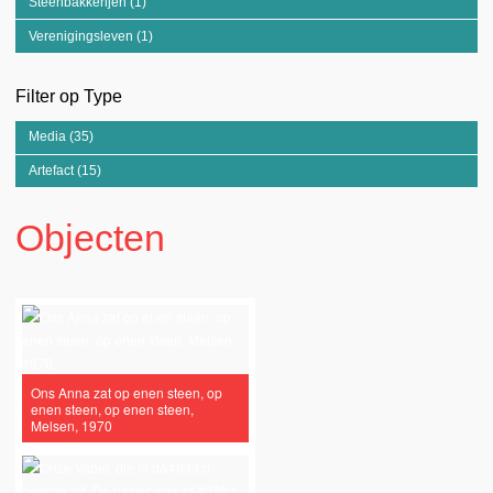
Steenbakkerijen (1)
Apply Steenbakkerijen filter
Verenigingsleven (1)
Apply Verenigingsleven filter
Filter op Type
Media (35)
Apply Media filter
Artefact (15)
Apply Artefact filter
Objecten
Ons Anna zat op enen steen, op
enen steen, op enen steen,
Melsen, 1970