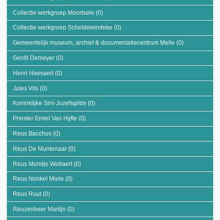
filter
Collectie werkgroep Moortsele (0)
Apply Collectie werkgroep Moortsele filter
Collectie werkgroep Scheldewindeke (0)
Apply Collectie werkgroep
Scheldewindeke filter
Gemeentelijk museum, archief & documentatiecentrum Melle (0)
Apply Gemeen
museum, arch
Gentil Demeyer (0)
Apply Gentil Demeyer filter
documentati
Melle filter
Henri Haesaert (0)
Apply Henri Haesaert filter
Jules Vits (0)
Apply Jules Vits filter
Koninklijke Sint-Jozefsgilde (0)
Apply Koninklijke Sint-Jozefsgilde filter
Priester Emiel Van Hyfte (0)
Apply Priester Emiel Van Hyfte filter
Reus Bacchus (0)
Apply Reus Bacchus filter
Reus De Muntenaar (0)
Apply Reus De Muntenaar filter
Reus Mondje Wollaert (0)
Apply Reus Mondje Wollaert filter
Reus Nonkel Miele (0)
Apply Reus Nonkel Miele filter
Reus Ruut (0)
Apply Reus Ruut filter
Reuzenbeer Martijn (0)
Apply Reuzenbeer Martijn filter