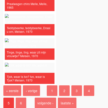
Praalwagen chiro Melle, Melle,
1965
Teddybeerke, teddybeerke, Draai
u om, Melsen, 1970
Tinge, linge, ling, waar zit mijn
vrouwtje? Melsen, 1970
Tjok, waar is Ivo? Ivo, waar is
Tjok? Melsen, 1970
« eerste
‹ vorige
1
2
3
4
Pagina's
5
6
volgende ›
laatste »