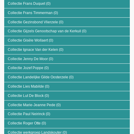
Collectie Frans Duquet (0)
Apply Collectie Frans Duquet filter
Collectie Frans Timmerman (0)
Apply Collectie Frans Timmerman filter
Collectie Gezinsbond Vlierzele (0)
Apply Collectie Gezinsbond Vlierzele filter
Collectie Gijzels Genootschap van de Kerkuil (0)
Apply Collectie Gijzels
Genootschap van de Kerkuil
Collectie Gisèle Wollaert (0)
Apply Collectie Gisèle Wollaert filter
filter
Collectie Ignace Van der Kelen (0)
Apply Collectie Ignace Van der Kelen filter
Collectie Jenny De Moor (0)
Apply Collectie Jenny De Moor filter
Collectie Jozef Poppe (0)
Apply Collectie Jozef Poppe filter
Collectie Landelijke Gilde Oosterzele (0)
Apply Collectie Landelijke Gilde
Oosterzele filter
Collectie Lies Mabilde (0)
Apply Collectie Lies Mabilde filter
Collectie Lut De Block (0)
Apply Collectie Lut De Block filter
Collectie Marie-Jeanne Pede (0)
Apply Collectie Marie-Jeanne Pede filter
Collectie Paul Neirinck (0)
Apply Collectie Paul Neirinck filter
Collectie Roger Otte (0)
Apply Collectie Roger Otte filter
Collectie werkgroep Landskouter (0)
Apply Collectie werkgroep Landskouter