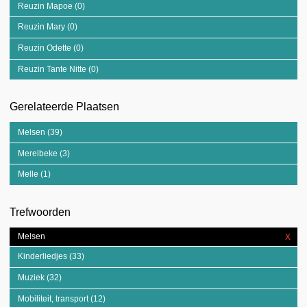
Reuzin Mapoe (0)
Apply Reuzin Mapoe filter
Reuzin Mary (0)
Apply Reuzin Mary filter
Reuzin Odette (0)
Apply Reuzin Odette filter
Reuzin Tante Nitte (0)
Apply Reuzin Tante Nitte filter
Gerelateerde Plaatsen
Melsen (39)
Apply Melsen filter
Merelbeke (3)
Apply Merelbeke filter
Melle (1)
Apply Melle filter
Trefwoorden
Melsen
X
Rem
Mel
Kinderliedjes (33)
Apply Kinderliedjes filter
filter
Muziek (32)
Apply Muziek filter
Mobiliteit, transport (12)
Apply Mobiliteit, transport filter