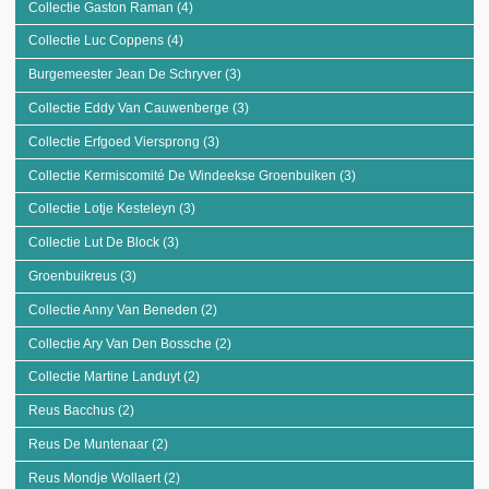
Collectie Gaston Raman (4)
Apply Collectie Gaston Raman filter
Collectie Luc Coppens (4)
Apply Collectie Luc Coppens filter
Burgemeester Jean De Schryver (3)
Apply Burgemeester Jean De Schryver
filter
Collectie Eddy Van Cauwenberge (3)
Apply Collectie Eddy Van Cauwenberge
filter
Collectie Erfgoed Viersprong (3)
Apply Collectie Erfgoed Viersprong filter
Collectie Kermiscomité De Windeekse Groenbuiken (3)
Apply Collectie
Kermiscomité De
Collectie Lotje Kesteleyn (3)
Apply Collectie Lotje Kesteleyn filter
Windeekse
Groenbuiken filter
Collectie Lut De Block (3)
Apply Collectie Lut De Block filter
Groenbuikreus (3)
Apply Groenbuikreus filter
Collectie Anny Van Beneden (2)
Apply Collectie Anny Van Beneden filter
Collectie Ary Van Den Bossche (2)
Apply Collectie Ary Van Den Bossche filter
Collectie Martine Landuyt (2)
Apply Collectie Martine Landuyt filter
Reus Bacchus (2)
Apply Reus Bacchus filter
Reus De Muntenaar (2)
Apply Reus De Muntenaar filter
Reus Mondje Wollaert (2)
Apply Reus Mondje Wollaert filter