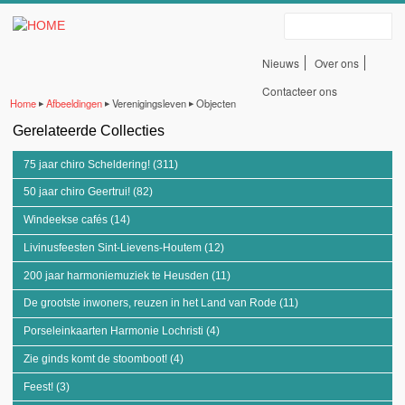
Erfgoedbank Land Van
Overslaan en naar de algemene inhoud gaan
Zoeken
Rode
Nieuws
Over ons
Servicelinks
Contacteer ons
Home
Afbeeldingen
Verenigingsleven
Objecten
▶
▶
▶
bovenaan
Gerelateerde Collecties
U bent hier
75 jaar chiro Scheldering! (311)
Apply 75 jaar chiro Scheldering! filter
50 jaar chiro Geertrui! (82)
Apply 50 jaar chiro Geertrui! filter
Windeekse cafés (14)
Apply Windeekse cafés filter
Livinusfeesten Sint-Lievens-Houtem (12)
Apply Livinusfeesten Sint-Lievens-
Houtem filter
200 jaar harmoniemuziek te Heusden (11)
Apply 200 jaar harmoniemuziek te
Heusden filter
De grootste inwoners, reuzen in het Land van Rode (11)
Apply De grootste
inwoners, reuzen in
Porseleinkaarten Harmonie Lochristi (4)
Apply Porseleinkaarten Harmonie
het Land van Rode
Lochristi filter
filter
Zie ginds komt de stoomboot! (4)
Apply Zie ginds komt de stoomboot! filter
Feest! (3)
Apply Feest! filter