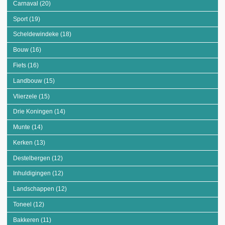
Carnaval (20)
Apply Carnaval filter
Sport (19)
Apply Sport filter
Scheldewindeke (18)
Apply Scheldewindeke filter
Bouw (16)
Apply Bouw filter
Fiets (16)
Apply Fiets filter
Landbouw (15)
Apply Landbouw filter
Vlierzele (15)
Apply Vlierzele filter
Drie Koningen (14)
Apply Drie Koningen filter
Munte (14)
Apply Munte filter
Kerken (13)
Apply Kerken filter
Destelbergen (12)
Apply Destelbergen filter
Inhuldigingen (12)
Apply Inhuldigingen filter
Landschappen (12)
Apply Landschappen filter
Toneel (12)
Apply Toneel filter
Bakkeren (11)
Apply Bakkeren filter