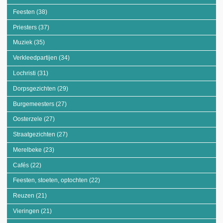
Feesten (38)
Apply Feesten filter
Priesters (37)
Apply Priesters filter
Muziek (35)
Apply Muziek filter
Verkleedpartijen (34)
Apply Verkleedpartijen filter
Lochristi (31)
Apply Lochristi filter
Dorpsgezichten (29)
Apply Dorpsgezichten filter
Burgemeesters (27)
Apply Burgemeesters filter
Oosterzele (27)
Apply Oosterzele filter
Straatgezichten (27)
Apply Straatgezichten filter
Merelbeke (23)
Apply Merelbeke filter
Cafés (22)
Apply Cafés filter
Feesten, stoeten, optochten (22)
Apply Feesten, stoeten, optochten filter
Reuzen (21)
Apply Reuzen filter
Vieringen (21)
Apply Vieringen filter