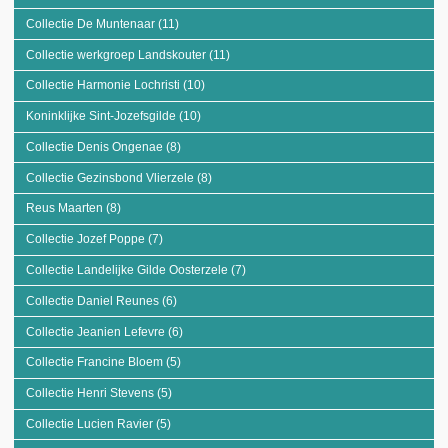
Collectie De Muntenaar (11)
Apply Collectie De Muntenaar filter
Collectie werkgroep Landskouter (11)
Apply Collectie werkgroep Landskouter
filter
Collectie Harmonie Lochristi (10)
Apply Collectie Harmonie Lochristi filter
Koninklijke Sint-Jozefsgilde (10)
Apply Koninklijke Sint-Jozefsgilde filter
Collectie Denis Ongenae (8)
Apply Collectie Denis Ongenae filter
Collectie Gezinsbond Vlierzele (8)
Apply Collectie Gezinsbond Vlierzele filter
Reus Maarten (8)
Apply Reus Maarten filter
Collectie Jozef Poppe (7)
Apply Collectie Jozef Poppe filter
Collectie Landelijke Gilde Oosterzele (7)
Apply Collectie Landelijke Gilde
Oosterzele filter
Collectie Daniel Reunes (6)
Apply Collectie Daniel Reunes filter
Collectie Jeanien Lefevre (6)
Apply Collectie Jeanien Lefevre filter
Collectie Francine Bloem (5)
Apply Collectie Francine Bloem filter
Collectie Henri Stevens (5)
Apply Collectie Henri Stevens filter
Collectie Lucien Ravier (5)
Apply Collectie Lucien Ravier filter