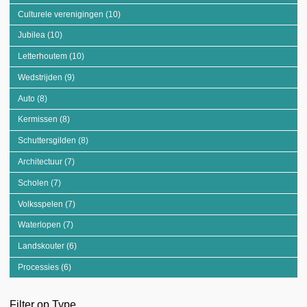
Culturele verenigingen (10)
Apply Culturele verenigingen filter
Jubilea (10)
Apply Jubilea filter
Letterhoutem (10)
Apply Letterhoutem filter
Wedstrijden (9)
Apply Wedstrijden filter
Auto (8)
Apply Auto filter
Kermissen (8)
Apply Kermissen filter
Schuttersgilden (8)
Apply Schuttersgilden filter
Architectuur (7)
Apply Architectuur filter
Scholen (7)
Apply Scholen filter
Volksspelen (7)
Apply Volksspelen filter
Waterlopen (7)
Apply Waterlopen filter
Landskouter (6)
Apply Landskouter filter
Processies (6)
Apply Processies filter
Filter op Type