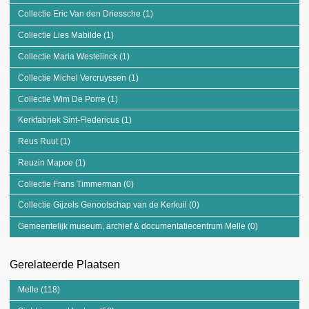
Collectie Eric Van den Driessche (1)
Apply Collectie Eric Van den Driessche
filter
Collectie Lies Mabilde (1)
Apply Collectie Lies Mabilde filter
Collectie Maria Westelinck (1)
Apply Collectie Maria Westelinck filter
Collectie Michel Vercruyssen (1)
Apply Collectie Michel Vercruyssen filter
Collectie Wim De Porre (1)
Apply Collectie Wim De Porre filter
Kerkfabriek Sint-Fledericus (1)
Apply Kerkfabriek Sint-Fledericus filter
Reus Ruut (1)
Apply Reus Ruut filter
Reuzin Mapoe (1)
Apply Reuzin Mapoe filter
Collectie Frans Timmerman (0)
Apply Collectie Frans Timmerman filter
Collectie Gijzels Genootschap van de Kerkuil (0)
Apply Collectie Gijzels
Genootschap van de Kerkuil
Gemeentelijk museum, archief & documentatiecentrum Melle (0)
Apply Gemeen
filter
museum, arch
documentati
Gerelateerde Plaatsen
Melle filter
Melle (118)
Apply Melle filter