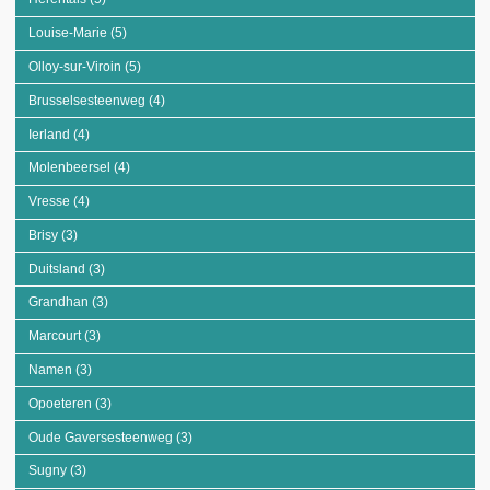
Louise-Marie (5)
Apply Louise-Marie filter
Olloy-sur-Viroin (5)
Apply Olloy-sur-Viroin filter
Brusselsesteenweg (4)
Apply Brusselsesteenweg filter
Ierland (4)
Apply Ierland filter
Molenbeersel (4)
Apply Molenbeersel filter
Vresse (4)
Apply Vresse filter
Brisy (3)
Apply Brisy filter
Duitsland (3)
Apply Duitsland filter
Grandhan (3)
Apply Grandhan filter
Marcourt (3)
Apply Marcourt filter
Namen (3)
Apply Namen filter
Opoeteren (3)
Apply Opoeteren filter
Oude Gaversesteenweg (3)
Apply Oude Gaversesteenweg filter
Sugny (3)
Apply Sugny filter