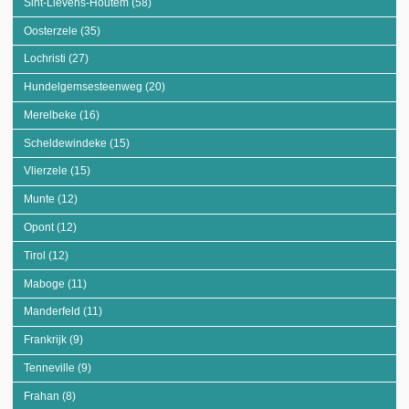
Sint-Lievens-Houtem (58)
Apply Sint-Lievens-Houtem filter
Oosterzele (35)
Apply Oosterzele filter
Lochristi (27)
Apply Lochristi filter
Hundelgemsesteenweg (20)
Apply Hundelgemsesteenweg filter
Merelbeke (16)
Apply Merelbeke filter
Scheldewindeke (15)
Apply Scheldewindeke filter
Vlierzele (15)
Apply Vlierzele filter
Munte (12)
Apply Munte filter
Opont (12)
Apply Opont filter
Tirol (12)
Apply Tirol filter
Maboge (11)
Apply Maboge filter
Manderfeld (11)
Apply Manderfeld filter
Frankrijk (9)
Apply Frankrijk filter
Tenneville (9)
Apply Tenneville filter
Frahan (8)
Apply Frahan filter