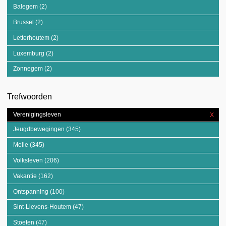
Balegem (2)
Apply Balegem filter
Brussel (2)
Apply Brussel filter
Letterhoutem (2)
Apply Letterhoutem filter
Luxemburg (2)
Apply Luxemburg filter
Zonnegem (2)
Apply Zonnegem filter
Trefwoorden
Verenigingsleven
X
Rem
Vere
Jeugdbewegingen (345)
Apply Jeugdbewegingen filter
filter
Melle (345)
Apply Melle filter
Volksleven (206)
Apply Volksleven filter
Vakantie (162)
Apply Vakantie filter
Ontspanning (100)
Apply Ontspanning filter
Sint-Lievens-Houtem (47)
Apply Sint-Lievens-Houtem filter
Stoeten (47)
Apply Stoeten filter