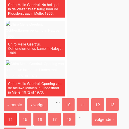
Chiro Melle Geertrui. Na het spel
in de Wezenstraat terug naar de
Kloosterstraat in Melle. 1966.
Chiro Melle Geertrui.
Ochtendturnen op kamp in Natoye,
1969.
Chiro Melle Geertrui. Opening van
de nieuwe lokalen in Lindestraat
in Melle. 1972 of 1973.
…
« eerste
‹ vorige
10
11
12
13
Pagina's
…
14
15
16
17
18
volgende ›