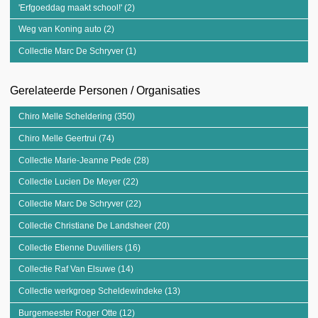
'Erfgoeddag maakt school!' (2)
Apply 'Erfgoeddag maakt school!' filter
Weg van Koning auto (2)
Apply Weg van Koning auto filter
Collectie Marc De Schryver (1)
Apply Collectie Marc De Schryver filter
Gerelateerde Personen / Organisaties
Chiro Melle Scheldering (350)
Apply Chiro Melle Scheldering filter
Chiro Melle Geertrui (74)
Apply Chiro Melle Geertrui filter
Collectie Marie-Jeanne Pede (28)
Apply Collectie Marie-Jeanne Pede filter
Collectie Lucien De Meyer (22)
Apply Collectie Lucien De Meyer filter
Collectie Marc De Schryver (22)
Apply Collectie Marc De Schryver filter
Collectie Christiane De Landsheer (20)
Apply Collectie Christiane De
Landsheer filter
Collectie Etienne Duvilliers (16)
Apply Collectie Etienne Duvilliers filter
Collectie Raf Van Elsuwe (14)
Apply Collectie Raf Van Elsuwe filter
Collectie werkgroep Scheldewindeke (13)
Apply Collectie werkgroep
Scheldewindeke filter
Burgemeester Roger Otte (12)
Apply Burgemeester Roger Otte filter