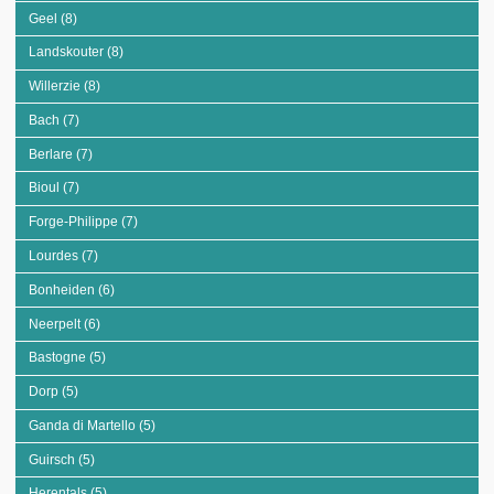
Geel (8)
Apply Geel filter
Landskouter (8)
Apply Landskouter filter
Willerzie (8)
Apply Willerzie filter
Bach (7)
Apply Bach filter
Berlare (7)
Apply Berlare filter
Bioul (7)
Apply Bioul filter
Forge-Philippe (7)
Apply Forge-Philippe filter
Lourdes (7)
Apply Lourdes filter
Bonheiden (6)
Apply Bonheiden filter
Neerpelt (6)
Apply Neerpelt filter
Bastogne (5)
Apply Bastogne filter
Dorp (5)
Apply Dorp filter
Ganda di Martello (5)
Apply Ganda di Martello filter
Guirsch (5)
Apply Guirsch filter
Herentals (5)
Apply Herentals filter