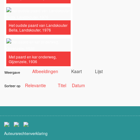
Het oudste paard van Landskouter
Bella, Landskouter, 1976
Met paard en kar onderweg,
Gijzenzele, 1936
Afbeeldingen
Kaart
Lijst
Weergave
Relevantie
Titel
Datum
Sorteer op
Auteursrechtenverklaring
Partners