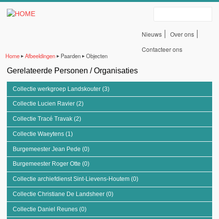
Erfgoedbank Land Van
Overslaan en naar de algemene inhoud gaan
Zoeken
Rode
Nieuws
Over ons
Servicelinks
Contacteer ons
Home
Afbeeldingen
Paarden
Objecten
▶
▶
▶
bovenaan
Gerelateerde Personen / Organisaties
U bent hier
Collectie werkgroep Landskouter (3)
Apply Collectie werkgroep Landskouter
filter
Collectie Lucien Ravier (2)
Apply Collectie Lucien Ravier filter
Collectie Tracé Travak (2)
Apply Collectie Tracé Travak filter
Collectie Waeytens (1)
Apply Collectie Waeytens filter
Burgemeester Jean Pede (0)
Apply Burgemeester Jean Pede filter
Burgemeester Roger Otte (0)
Apply Burgemeester Roger Otte filter
Collectie archiefdienst Sint-Lievens-Houtem (0)
Apply Collectie archiefdienst
Sint-Lievens-Houtem filter
Collectie Christiane De Landsheer (0)
Apply Collectie Christiane De
Landsheer filter
Collectie Daniel Reunes (0)
Apply Collectie Daniel Reunes filter