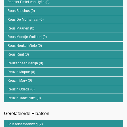
Priester Emiel Van Hyfte (0)
Apply Priester Emiel Van Hyfte filter
Reus Bacchus (0)
Apply Reus Bacchus filter
Reus De Muntenaar (0)
Apply Reus De Muntenaar filter
Reus Maarten (0)
Apply Reus Maarten filter
Reus Mondje Wollaert (0)
Apply Reus Mondje Wollaert filter
Reus Nonkel Miele (0)
Apply Reus Nonkel Miele filter
Reus Ruut (0)
Apply Reus Ruut filter
Reuzenbeer Martijn (0)
Apply Reuzenbeer Martijn filter
Reuzin Mapoe (0)
Apply Reuzin Mapoe filter
Reuzin Mary (0)
Apply Reuzin Mary filter
Reuzin Odette (0)
Apply Reuzin Odette filter
Reuzin Tante Nitte (0)
Apply Reuzin Tante Nitte filter
Gerelateerde Plaatsen
Brusselsesteenweg (2)
Apply Brusselsesteenweg filter