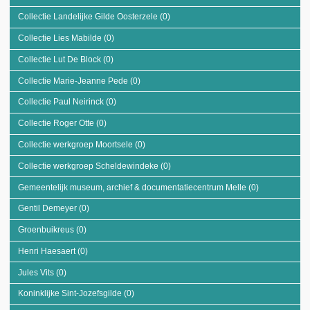
Kermiscomité De
Collectie Landelijke Gilde Oosterzele (0)
Apply Collectie Landelijke Gilde
Windeekse
Oosterzele filter
Groenbuiken filter
Collectie Lies Mabilde (0)
Apply Collectie Lies Mabilde filter
Collectie Lut De Block (0)
Apply Collectie Lut De Block filter
Collectie Marie-Jeanne Pede (0)
Apply Collectie Marie-Jeanne Pede filter
Collectie Paul Neirinck (0)
Apply Collectie Paul Neirinck filter
Collectie Roger Otte (0)
Apply Collectie Roger Otte filter
Collectie werkgroep Moortsele (0)
Apply Collectie werkgroep Moortsele filter
Collectie werkgroep Scheldewindeke (0)
Apply Collectie werkgroep
Scheldewindeke filter
Gemeentelijk museum, archief & documentatiecentrum Melle (0)
Apply Gemeen
museum, arch
Gentil Demeyer (0)
Apply Gentil Demeyer filter
documentati
Melle filter
Groenbuikreus (0)
Apply Groenbuikreus filter
Henri Haesaert (0)
Apply Henri Haesaert filter
Jules Vits (0)
Apply Jules Vits filter
Koninklijke Sint-Jozefsgilde (0)
Apply Koninklijke Sint-Jozefsgilde filter