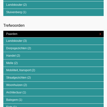
Landskouter (2)
Apply Landskouter filter
Stuivenberg (1)
Apply Stuivenberg filter
Trefwoorden
Paarden
X
Rem
Paa
Landskouter (3)
Apply Landskouter filter
filter
Dorpsgezichten (2)
Apply Dorpsgezichten filter
Handel (2)
Apply Handel filter
Melle (2)
Apply Melle filter
Mobiliteit, transport (2)
Apply Mobiliteit, transport filter
Straatgezichten (2)
Apply Straatgezichten filter
Woonhuizen (2)
Apply Woonhuizen filter
Architectuur (1)
Apply Architectuur filter
Balegem (1)
Apply Balegem filter