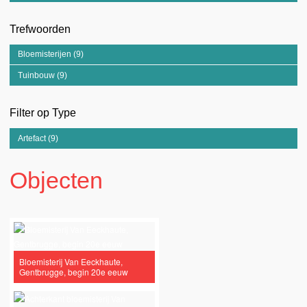
Trefwoorden
Bloemisterijen (9)
Apply Bloemisterijen filter
Tuinbouw (9)
Apply Tuinbouw filter
Filter op Type
Artefact (9)
Apply Artefact filter
Objecten
Bloemisterij Van Eeckhaute,
Gentbrugge, begin 20e eeuw