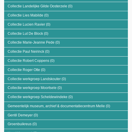
Kermiscomité De
Collectie Landelijke Gilde Oosterzele (0)
Apply Collectie Landelijke Gilde
Windeekse
Oosterzele filter
Groenbuiken filter
Collectie Lies Mabilde (0)
Apply Collectie Lies Mabilde filter
Collectie Lucien Ravier (0)
Apply Collectie Lucien Ravier filter
Collectie Lut De Block (0)
Apply Collectie Lut De Block filter
Collectie Marie-Jeanne Pede (0)
Apply Collectie Marie-Jeanne Pede filter
Collectie Paul Neirinck (0)
Apply Collectie Paul Neirinck filter
Collectie Robert Coppens (0)
Apply Collectie Robert Coppens filter
Collectie Roger Otte (0)
Apply Collectie Roger Otte filter
Collectie werkgroep Landskouter (0)
Apply Collectie werkgroep Landskouter
filter
Collectie werkgroep Moortsele (0)
Apply Collectie werkgroep Moortsele filter
Collectie werkgroep Scheldewindeke (0)
Apply Collectie werkgroep
Scheldewindeke filter
Gemeentelijk museum, archief & documentatiecentrum Melle (0)
Apply Gemeen
museum, arch
Gentil Demeyer (0)
Apply Gentil Demeyer filter
documentati
Melle filter
Groenbuikreus (0)
Apply Groenbuikreus filter