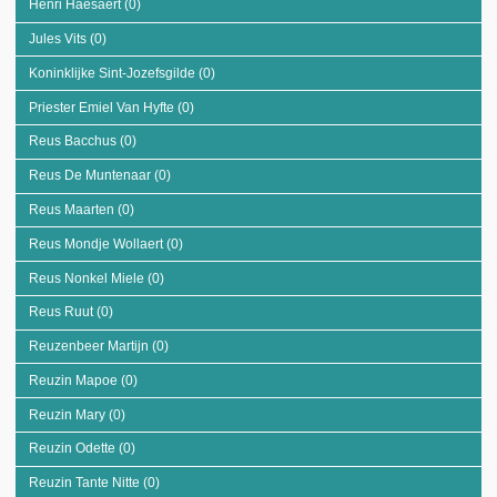
Henri Haesaert (0)
Apply Henri Haesaert filter
Jules Vits (0)
Apply Jules Vits filter
Koninklijke Sint-Jozefsgilde (0)
Apply Koninklijke Sint-Jozefsgilde filter
Priester Emiel Van Hyfte (0)
Apply Priester Emiel Van Hyfte filter
Reus Bacchus (0)
Apply Reus Bacchus filter
Reus De Muntenaar (0)
Apply Reus De Muntenaar filter
Reus Maarten (0)
Apply Reus Maarten filter
Reus Mondje Wollaert (0)
Apply Reus Mondje Wollaert filter
Reus Nonkel Miele (0)
Apply Reus Nonkel Miele filter
Reus Ruut (0)
Apply Reus Ruut filter
Reuzenbeer Martijn (0)
Apply Reuzenbeer Martijn filter
Reuzin Mapoe (0)
Apply Reuzin Mapoe filter
Reuzin Mary (0)
Apply Reuzin Mary filter
Reuzin Odette (0)
Apply Reuzin Odette filter
Reuzin Tante Nitte (0)
Apply Reuzin Tante Nitte filter